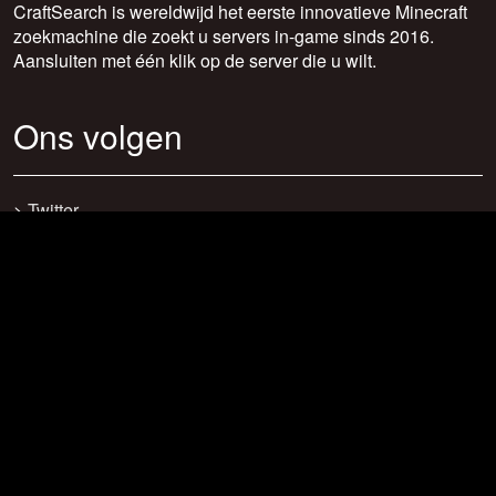
CraftSearch is wereldwijd het eerste innovatieve Minecraft
zoekmachine die zoekt u servers in-game sinds 2016.
Aansluiten met één klik op de server die u wilt.
Ons volgen
>
Twitter
>
Facebook
>
Discord
>
Youtube
>
Newsletter
>
support@craftsearch.net
Onze statistieken
Servers: 0