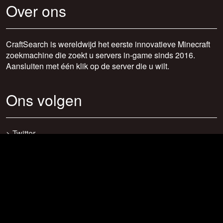
Over ons
CraftSearch is wereldwijd het eerste innovatieve Minecraft
zoekmachine die zoekt u servers in-game sinds 2016.
Aansluiten met één klik op de server die u wilt.
Ons volgen
>
Twitter
>
Facebook
>
Discord
>
Youtube
>
Newsletter
>
support@craftsearch.net
Onze statistieken