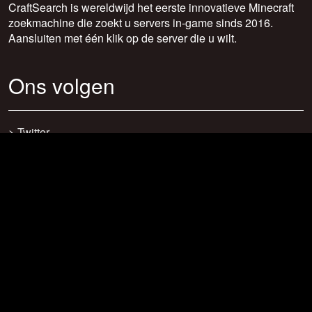
CraftSearch is wereldwijd het eerste innovatieve Minecraft
zoekmachine die zoekt u servers in-game sinds 2016.
Aansluiten met één klik op de server die u wilt.
Ons volgen
>
Twitter
>
Facebook
>
Discord
>
Youtube
>
Newsletter
>
support@craftsearch.net
Onze statistieken
Servers: 0