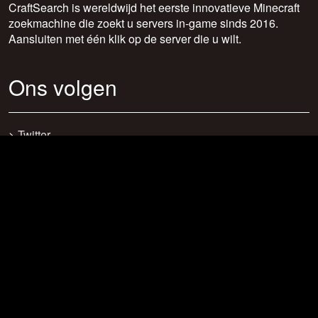
CraftSearch is wereldwijd het eerste innovatieve Minecraft
zoekmachine die zoekt u servers in-game sinds 2016.
Aansluiten met één klik op de server die u wilt.
Ons volgen
>
Twitter
>
Facebook
>
Discord
>
Youtube
>
Newsletter
>
support@craftsearch.net
Onze statistieken
Servers: 0