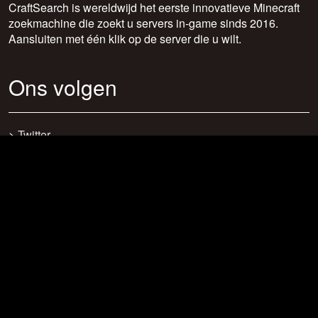
CraftSearch is wereldwijd het eerste innovatieve Minecraft
zoekmachine die zoekt u servers in-game sinds 2016.
Aansluiten met één klik op de server die u wilt.
Ons volgen
>
Twitter
>
Facebook
>
Discord
>
Youtube
>
Newsletter
>
support@craftsearch.net
Onze statistieken
Servers: 0