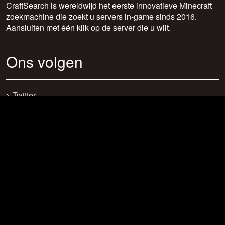
CraftSearch is wereldwijd het eerste innovatieve Minecraft
zoekmachine die zoekt u servers in-game sinds 2016.
Aansluiten met één klik op de server die u wilt.
Ons volgen
>
Twitter
>
Facebook
>
Discord
>
Youtube
>
Newsletter
>
support@craftsearch.net
Onze statistieken
Servers: 0