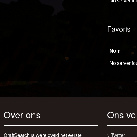
No server fo
Favoris
Nom
No server fo
Over ons
Ons vo
CraftSearch is wereldwijd het eerste
>
Twitter