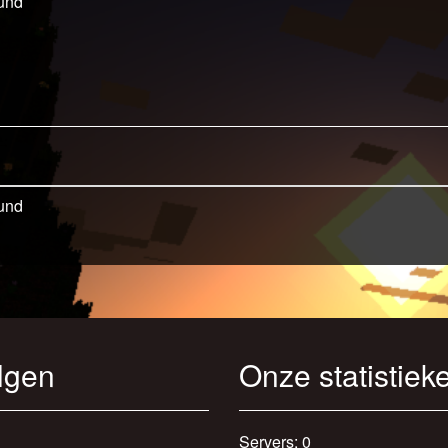
und
und
lgen
Onze statistiek
Servers: 0