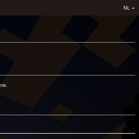
NL
gne.