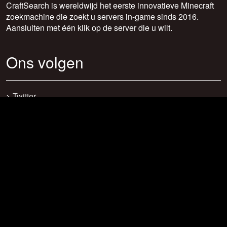
CraftSearch is wereldwijd het eerste innovatieve Minecraft
zoekmachine die zoekt u servers in-game sinds 2016.
Aansluiten met één klik op de server die u wilt.
Ons volgen
>
Twitter
>
Facebook
>
Discord
>
Youtube
>
Newsletter
>
support@craftsearch.net
Onze statistieken
Servers: 0