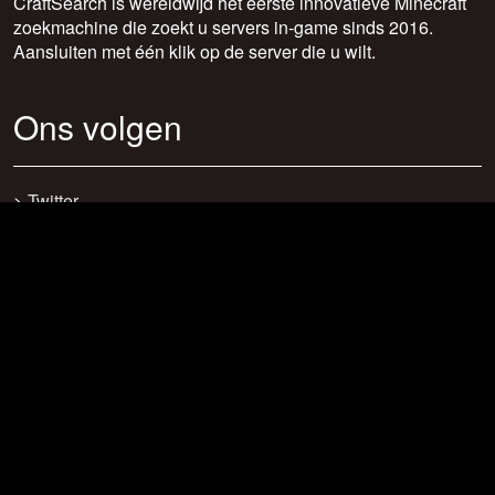
CraftSearch is wereldwijd het eerste innovatieve Minecraft
zoekmachine die zoekt u servers in-game sinds 2016.
Aansluiten met één klik op de server die u wilt.
Ons volgen
>
Twitter
>
Facebook
>
Discord
>
Youtube
>
Newsletter
>
support@craftsearch.net
Onze statistieken
Servers: 0