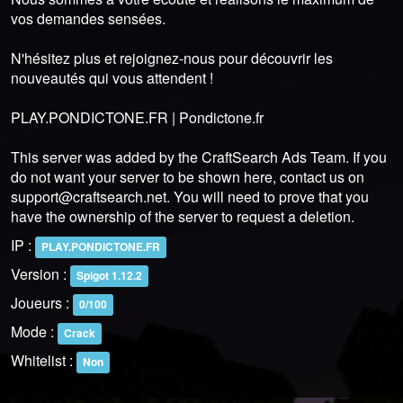
vos demandes sensées.
N'hésitez plus et rejoignez-nous pour découvrir les
nouveautés qui vous attendent !
PLAY.PONDICTONE.FR | Pondictone.fr
This server was added by the CraftSearch Ads Team. If you
do not want your server to be shown here, contact us on
support@craftsearch.net
. You will need to prove that you
have the ownership of the server to request a deletion.
IP :
PLAY.PONDICTONE.FR
Version :
Spigot 1.12.2
Joueurs :
0/100
Mode :
Crack
Whitelist :
Non