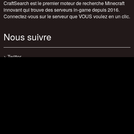
CraftSearch est le premier moteur de recherche Minecraft
innovant qui trouve des serveurs in-game depuis 2016.
Connectez-vous sur le serveur que VOUS voulez en un clic.
Nous suivre
>
Twitter
>
Facebook
>
Discord
>
Youtube
>
Newsletter
>
support@craftsearch.net
Nos statistiques
Serveurs : 0