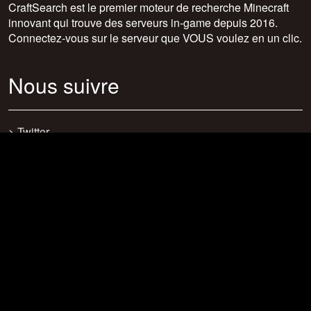
CraftSearch est le premier moteur de recherche Minecraft
innovant qui trouve des serveurs in-game depuis 2016.
Connectez-vous sur le serveur que VOUS voulez en un clic.
Nous suivre
>
Twitter
>
Facebook
>
Discord
>
Youtube
>
Newsletter
>
support@craftsearch.net
Nos statistiques
Serveurs : 0