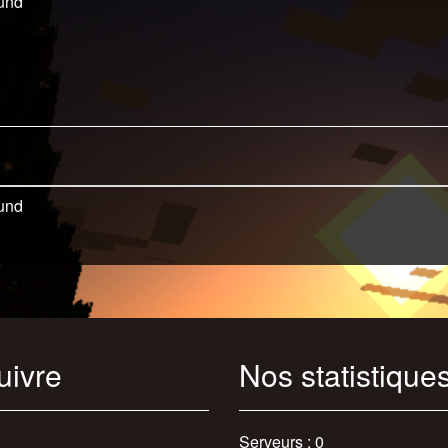
und
und
uivre
Nos statistique
Serveurs : 0