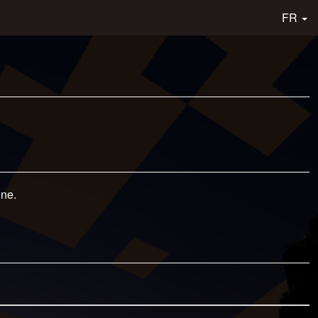
FR
gne.