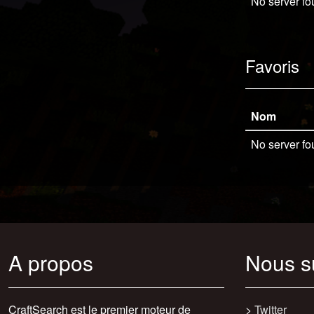
No server fo
Favoris
Nom
No server fo
A propos
Nous s
CraftSearch est le premier moteur de
>
Twitter