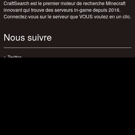
CraftSearch est le premier moteur de recherche Minecraft
innovant qui trouve des serveurs in-game depuis 2016.
Connectez-vous sur le serveur que VOUS voulez en un clic.
Nous suivre
>
Twitter
>
Facebook
>
Discord
>
Youtube
>
Newsletter
>
support@craftsearch.net
Nos statistiques
Serveurs : 0