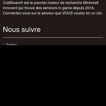
CraftSearch est le premier moteur de recherche Minecraft
innovant qui trouve des serveurs in-game depuis 2016.
Connectez-vous sur le serveur que VOUS voulez en un clic.
Nous suivre
>
Twitter
>
Facebook
>
Discord
>
Youtube
>
Newsletter
>
support@craftsearch.net
Nos statistiques
Serveurs : 0