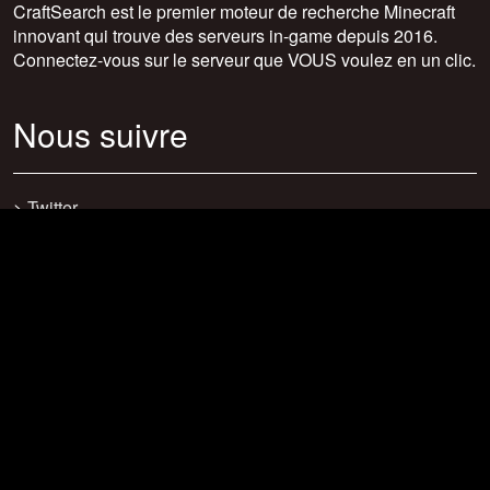
CraftSearch est le premier moteur de recherche Minecraft
innovant qui trouve des serveurs in-game depuis 2016.
Connectez-vous sur le serveur que VOUS voulez en un clic.
Nous suivre
>
Twitter
>
Facebook
>
Discord
>
Youtube
>
Newsletter
>
support@craftsearch.net
Nos statistiques
Serveurs : 0