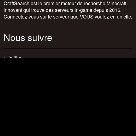
CraftSearch est le premier moteur de recherche Minecraft
innovant qui trouve des serveurs in-game depuis 2016.
Connectez-vous sur le serveur que VOUS voulez en un clic.
Nous suivre
>
Twitter
>
Facebook
>
Discord
>
Youtube
>
Newsletter
>
support@craftsearch.net
Nos statistiques
Serveurs : 0