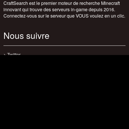
CraftSearch est le premier moteur de recherche Minecraft
innovant qui trouve des serveurs in-game depuis 2016.
Connectez-vous sur le serveur que VOUS voulez en un clic.
Nous suivre
>
Twitter
>
Facebook
>
Discord
>
Youtube
>
Newsletter
>
support@craftsearch.net
Nos statistiques
Serveurs : 0