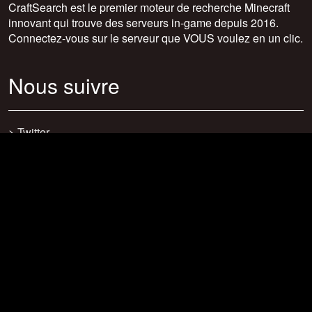
CraftSearch est le premier moteur de recherche Minecraft
innovant qui trouve des serveurs in-game depuis 2016.
Connectez-vous sur le serveur que VOUS voulez en un clic.
Nous suivre
>
Twitter
>
Facebook
>
Discord
>
Youtube
>
Newsletter
>
support@craftsearch.net
Nos statistiques
Serveurs : 0