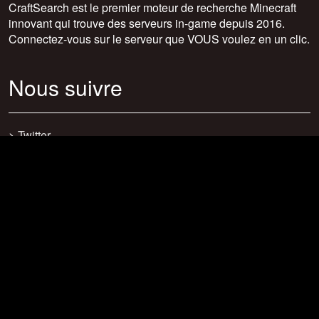
CraftSearch est le premier moteur de recherche Minecraft
innovant qui trouve des serveurs in-game depuis 2016.
Connectez-vous sur le serveur que VOUS voulez en un clic.
Nous suivre
>
Twitter
>
Facebook
>
Discord
>
Youtube
>
Newsletter
>
support@craftsearch.net
Nos statistiques
Serveurs : 0