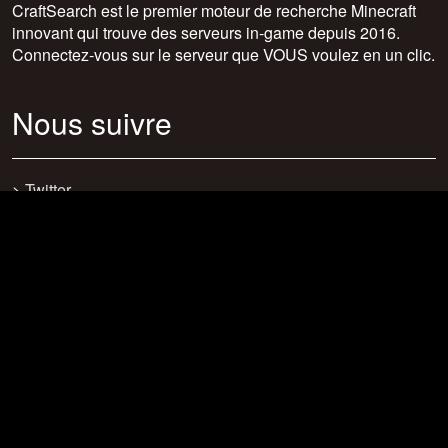
CraftSearch est le premier moteur de recherche Minecraft
innovant qui trouve des serveurs in-game depuis 2016.
Connectez-vous sur le serveur que VOUS voulez en un clic.
Nous suivre
>
Twitter
>
Facebook
>
Discord
>
Youtube
>
Newsletter
>
support@craftsearch.net
Nos statistiques
Serveurs : 0