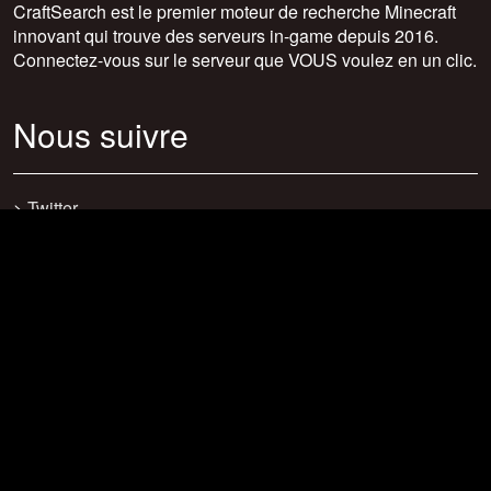
CraftSearch est le premier moteur de recherche Minecraft
innovant qui trouve des serveurs in-game depuis 2016.
Connectez-vous sur le serveur que VOUS voulez en un clic.
Nous suivre
>
Twitter
>
Facebook
>
Discord
>
Youtube
>
Newsletter
>
support@craftsearch.net
Nos statistiques
Serveurs : 0