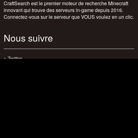
CraftSearch est le premier moteur de recherche Minecraft
innovant qui trouve des serveurs in-game depuis 2016.
Connectez-vous sur le serveur que VOUS voulez en un clic.
Nous suivre
>
Twitter
>
Facebook
>
Discord
>
Youtube
>
Newsletter
>
support@craftsearch.net
Nos statistiques
Serveurs : 0