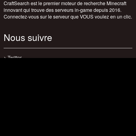
CraftSearch est le premier moteur de recherche Minecraft
innovant qui trouve des serveurs in-game depuis 2016.
Connectez-vous sur le serveur que VOUS voulez en un clic.
Nous suivre
>
Twitter
>
Facebook
>
Discord
>
Youtube
>
Newsletter
>
support@craftsearch.net
Nos statistiques
Serveurs : 0