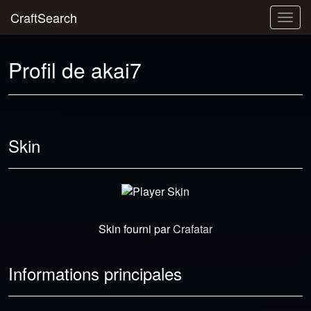
CraftSearch
Togg
navig
Profil de akai7
Skin
Skin fourni par
Crafatar
Informations principales