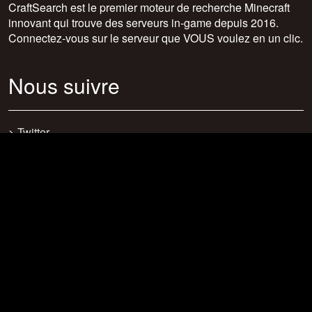
CraftSearch est le premier moteur de recherche Minecraft
innovant qui trouve des serveurs in-game depuis 2016.
Connectez-vous sur le serveur que VOUS voulez en un clic.
Nous suivre
>
Twitter
>
Facebook
>
Discord
>
Youtube
>
Newsletter
>
support@craftsearch.net
Nos statistiques
Serveurs : 0