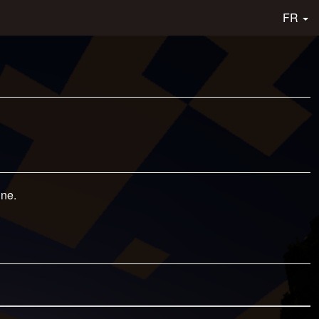
FR
gne.