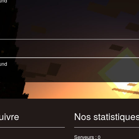
und
und
uivre
Nos statistique
Serveurs : 0