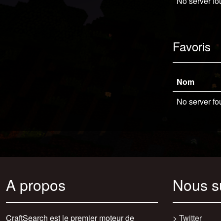
No server fo
Favoris
Nom
No server fo
A propos
Nous s
CraftSearch est le premier moteur de
>
Twitter