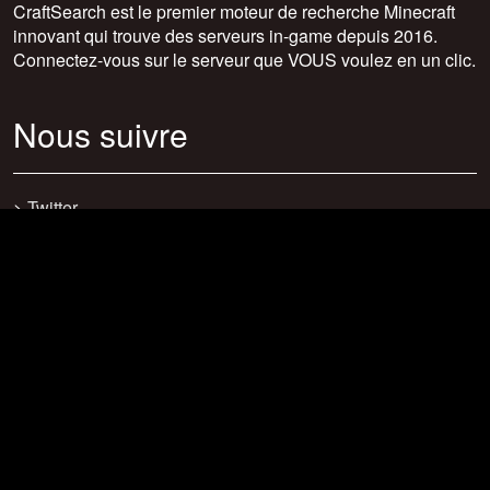
CraftSearch est le premier moteur de recherche Minecraft
innovant qui trouve des serveurs in-game depuis 2016.
Connectez-vous sur le serveur que VOUS voulez en un clic.
Nous suivre
>
Twitter
>
Facebook
>
Discord
>
Youtube
>
Newsletter
>
support@craftsearch.net
Nos statistiques
Serveurs : 0