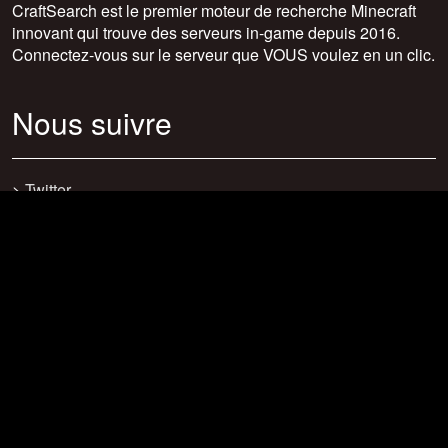
CraftSearch est le premier moteur de recherche Minecraft
innovant qui trouve des serveurs in-game depuis 2016.
Connectez-vous sur le serveur que VOUS voulez en un clic.
Nous suivre
>
Twitter
>
Facebook
>
Discord
>
Youtube
>
Newsletter
>
support@craftsearch.net
Nos statistiques
Serveurs : 0