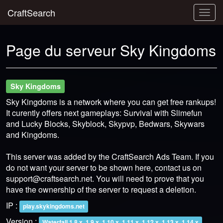
CraftSearch
Togg
navig
Page du serveur Sky Kingdoms
Sky Kingdoms
Sky Kingdoms is a network where you can get free rankups!
It curently offers next gameplays: Survival with Slimefun
and Lucky Blocks, Skyblock, Skypvp, Bedwars, Skywars
and Kingdoms.
This server was added by the CraftSearch Ads Team. If you
do not want your server to be shown here, contact us on
support@craftsearch.net
. You will need to prove that you
have the ownership of the server to request a deletion.
IP :
play.skykingdoms.net
Version :
Waterfall 1.8.x, 1.9.x, 1.10.x, 1.11.x, 1.12.x, 1.13.x, 1.14.x