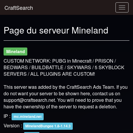
CraftSearch
Togg
navig
Page du serveur Mineland
Mineland
CUSTOM NETWORK: PUBG in Minecraft / PRISON /
BEDWARS / BUILDBATTLE / SKYWARS / 5 SKYBLOCK
SERVERS / ALL PLUGINS ARE CUSTOM!
This server was added by the CraftSearch Ads Team. If you
do not want your server to be shown here, contact us on
support@craftsearch.net
. You will need to prove that you
have the ownership of the server to request a deletion.
IP :
mc.mineland.net
Version :
MinelandBungee 1.8-1.14.3