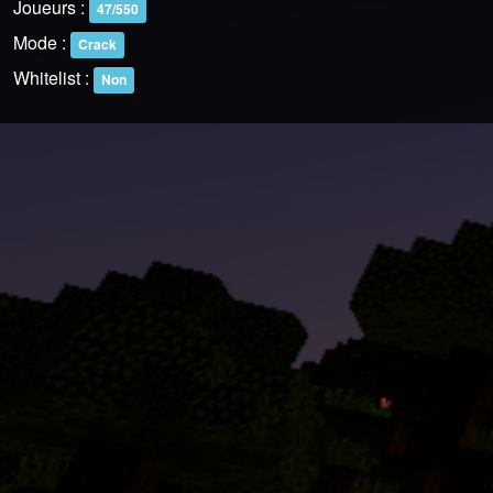
Joueurs :
47/550
Mode :
Crack
Whitelist :
Non