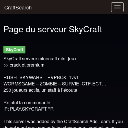
CraftSearch
Togg
navig
Page du serveur SkyCraft
SkyCraft
SkyCraft serveur minecraft mini-jeux
>> crack et premium
RUSH -SKYWARS – PVPBOX -1vs1-
WORMSGAME – ZOMBIE – SURVIE -CTF-ECT…
250 joueurs actifs, un staff à l’écoute
Rejoint la communauté !
IP: PLAY.SKYCRAFT.FR
This server was added by the CraftSearch Ads Team. If you
do not want your server to be shown here, contact us on