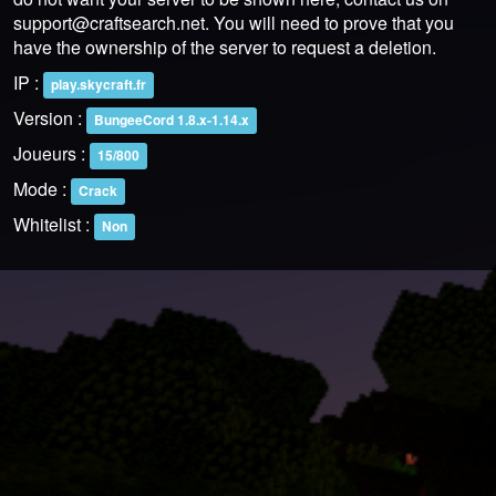
support@craftsearch.net
. You will need to prove that you
have the ownership of the server to request a deletion.
IP :
play.skycraft.fr
Version :
BungeeCord 1.8.x-1.14.x
Joueurs :
15/800
Mode :
Crack
Whitelist :
Non