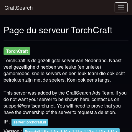
CraftSearch
Togg
navig
Page du serveur TorchCraft
TorchCraft
TorchCraft is de gezelligste server van Nederland. Naast
veel gezelligheid hebben we leuke (en unieke)
gamemodes, snelle servers en een leuk team die ook echt
betrokken zijn met de spelers. Kom ook eens langs.
This server was added by the CraftSearch Ads Team. If you
do not want your server to be shown here, contact us on
support@craftsearch.net
. You will need to prove that you
have the ownership of the server to request a deletion.
IP :
server.torchcraft.nl
Version :
Waterfall 1.8.x, 1.9.x, 1.10.x, 1.11.x, 1.12.x, 1.13.x, 1.14.x