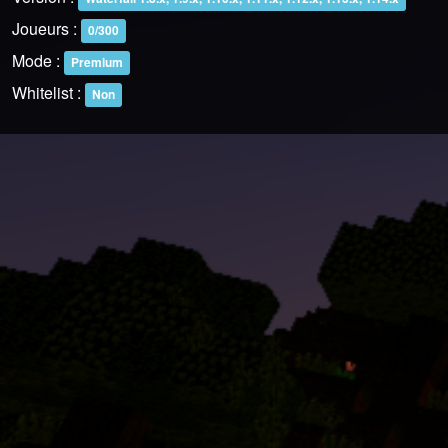
Joueurs :
0/300
Mode :
Premium
Whitelist :
Non