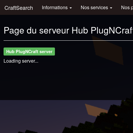
CraftSearch
Informations
Nos services
Nos 
Page du serveur Hub PlugNCraft
Hub PlugNCraft server
Loading server...