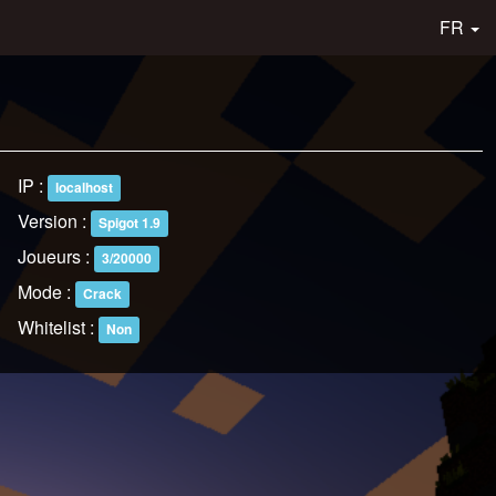
FR
IP :
localhost
Version :
Spigot 1.9
Joueurs :
3/20000
Mode :
Crack
Whitelist :
Non