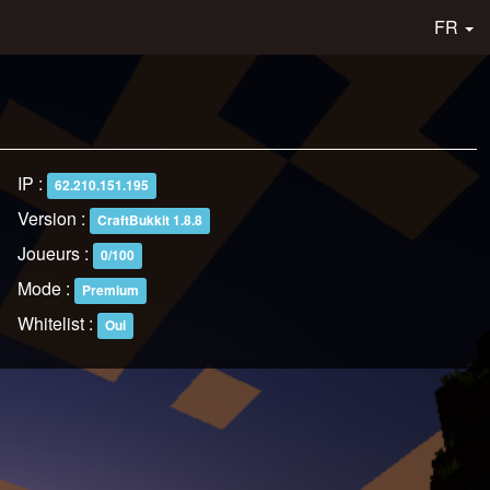
FR
IP :
62.210.151.195
Version :
CraftBukkit 1.8.8
Joueurs :
0/100
Mode :
Premium
Whitelist :
Oui