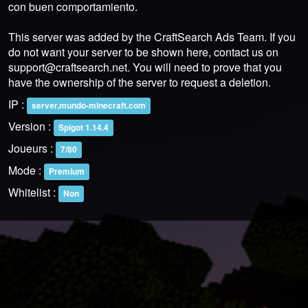
con buen comportamiento.
This server was added by the CraftSearch Ads Team. If you
do not want your server to be shown here, contact us on
support@craftsearch.net
. You will need to prove that you
have the ownership of the server to request a deletion.
IP :
server.mundo-minecraft.com
Version :
Spigot 1.14.4
Joueurs :
7/80
Mode :
Premium
Whitelist :
Non