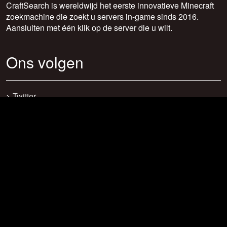
CraftSearch is wereldwijd het eerste innovatieve Minecraft
zoekmachine die zoekt u servers in-game sinds 2016.
Aansluiten met één klik op de server die u wilt.
Ons volgen
>
Twitter
>
Facebook
>
Discord
>
Youtube
>
Newsletter
>
support@craftsearch.net
Onze statistieken
Servers: 0