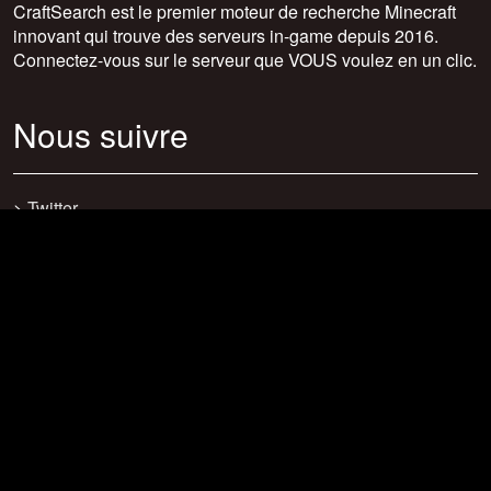
CraftSearch est le premier moteur de recherche Minecraft
innovant qui trouve des serveurs in-game depuis 2016.
Connectez-vous sur le serveur que VOUS voulez en un clic.
Nous suivre
>
Twitter
>
Facebook
>
Discord
>
Youtube
>
Newsletter
>
support@craftsearch.net
Nos statistiques
Serveurs : 0