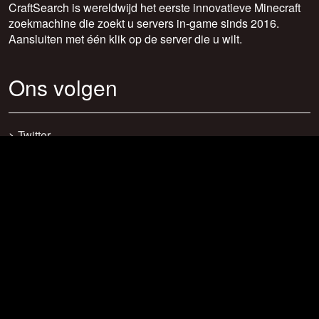
CraftSearch is wereldwijd het eerste innovatieve Minecraft
zoekmachine die zoekt u servers in-game sinds 2016.
Aansluiten met één klik op de server die u wilt.
Ons volgen
>
Twitter
>
Facebook
>
Discord
>
Youtube
>
Newsletter
>
support@craftsearch.net
Onze statistieken
Servers: 0