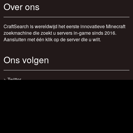
Over ons
CraftSearch is wereldwijd het eerste innovatieve Minecraft
zoekmachine die zoekt u servers in-game sinds 2016.
Aansluiten met één klik op de server die u wilt.
Ons volgen
>
Twitter
>
Facebook
>
Discord
>
Youtube
>
Newsletter
>
support@craftsearch.net
Onze statistieken