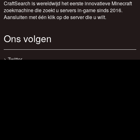
CraftSearch is wereldwijd het eerste innovatieve Minecraft
zoekmachine die zoekt u servers in-game sinds 2016.
Aansluiten met één klik op de server die u wilt.
Ons volgen
>
Twitter
>
Facebook
>
Discord
>
Youtube
>
Newsletter
>
support@craftsearch.net
Onze statistieken
Servers: 0