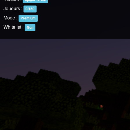
Joueurs :
0/150
Mode :
Premium
Whitelist :
Non