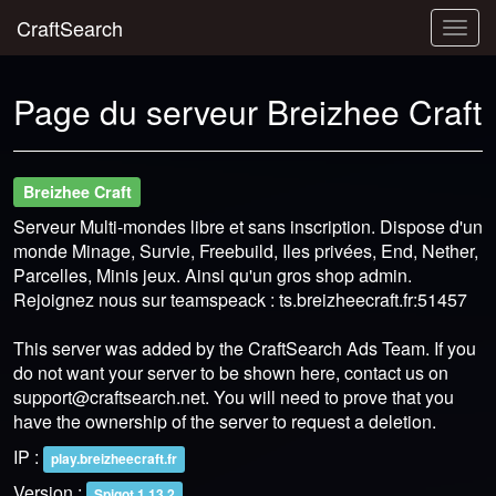
CraftSearch
Togg
navig
Page du serveur Breizhee Craft
Breizhee Craft
Serveur Multi-mondes libre et sans inscription. Dispose d'un
monde Minage, Survie, Freebuild, Iles privées, End, Nether,
Parcelles, Minis jeux. Ainsi qu'un gros shop admin.
Rejoignez nous sur teamspeack : ts.breizheecraft.fr:51457
This server was added by the CraftSearch Ads Team. If you
do not want your server to be shown here, contact us on
support@craftsearch.net
. You will need to prove that you
have the ownership of the server to request a deletion.
IP :
play.breizheecraft.fr
Version :
Spigot 1.13.2