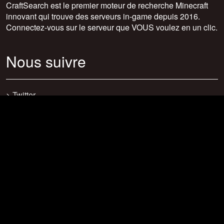
CraftSearch est le premier moteur de recherche Minecraft
innovant qui trouve des serveurs in-game depuis 2016.
Connectez-vous sur le serveur que VOUS voulez en un clic.
Nous suivre
>
Twitter
>
Facebook
>
Discord
>
Youtube
>
Newsletter
>
support@craftsearch.net
Nos statistiques
Serveurs : 0