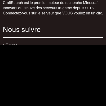
CraftSearch est le premier moteur de recherche Minecraft
innovant qui trouve des serveurs in-game depuis 2016.
Connectez-vous sur le serveur que VOUS voulez en un clic.
Nous suivre
>
Twitter
>
Facebook
>
Discord
>
Youtube
>
Newsletter
>
support@craftsearch.net
Nos statistiques
Serveurs : 0