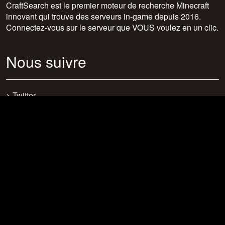
CraftSearch est le premier moteur de recherche Minecraft
innovant qui trouve des serveurs in-game depuis 2016.
Connectez-vous sur le serveur que VOUS voulez en un clic.
Nous suivre
>
Twitter
>
Facebook
>
Discord
>
Youtube
>
Newsletter
>
support@craftsearch.net
Nos statistiques
Serveurs : 0