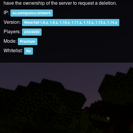
have the ownership of the server to request a deletion.
IP:
eu.sonoyuncu.network
Version:
Waterfall 1.8.x, 1.9.x, 1.10.x, 1.11.x, 1.12.x, 1.13.x, 1.14.x
Players:
245/4000
Mode:
Premium
Whitelist:
No