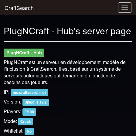
CraftSearch
Togg
navig
PlugNCraft - Hub's server page
PlugNCraft - Hub
PlugNCraft est un serveur en développement, modèle de
l'inclusion à CraftSearch. Il est basé sur un système de
serveurs automatiques qui démarrent en fonction de
besoins des joueurs.
IP:
mc.craftsearch.net
Version:
Spigot 1.12.2
Players:
0/100
Mode:
Crack
Whitelist:
No